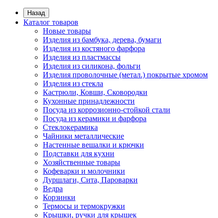
Назад
Каталог товаров
Новые товары
Изделия из бамбука, дерева, бумаги
Изделия из костяного фарфора
Изделия из пластмассы
Изделия из силикона, фольги
Изделия проволочные (метал.) покрытые хромом
Изделия из стекла
Кастрюли, Ковши, Сковородки
Кухонные принадлежности
Посуда из коррозионно-стойкой стали
Посуда из керамики и фарфора
Стеклокерамика
Чайники металлические
Настенные вешалки и крючки
Подставки для кухни
Хозяйственные товары
Кофеварки и молочники
Дуршлаги, Сита, Пароварки
Ведра
Корзинки
Термосы и термокружки
Крышки, ручки для крышек